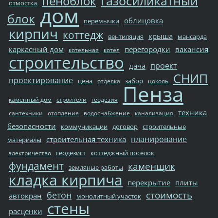
газосиликатный
пеноблок
отмостка
дом
блок
облицовка
перемычки
кирпич
коттедж
крыша
вентиляция
мансарда
каркасный дом
перегородки
вакансия
котельная
котёл
строительство
проект
дача
СНИП
проектирование
цена
забор
отделка
цоколь
Пенза
каменный дом
строители
геодезия
техника
сантехники
отопление
водоснабжение
канализация
безопасности
коммуникации
договор
строительные
планирование
строительная техника
материалы
геодезист
коттеджный посёлок
электричество
фундамент
каменщик
земляные работы
кладка кирпича
перекрытие
плиты
стоимость
бетон
автокран
монолитный участок
стены
расценки