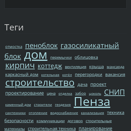
Теги
газосиликатный
пеноблок
отмостка
дом
блок
облицовка
перемычки
кирпич
коттедж
крыша
вентиляция
мансарда
каркасный дом
перегородки
вакансия
котельная
котёл
строительство
проект
дача
СНИП
проектирование
цена
забор
отделка
цоколь
Пенза
каменный дом
строители
геодезия
техника
сантехники
отопление
водоснабжение
канализация
безопасности
коммуникации
договор
строительные
планирование
строительная техника
материалы