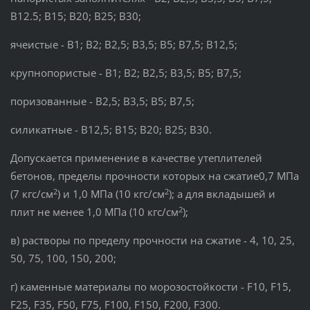
В12.5; В15; В20; В25; В30;
ячеистые - В1; В2; В2,5; В3,5; В5; В7,5; В12,5;
крупнопористые - В1; В2; В2,5; В3,5; В5; В7,5;
поризованные - В2,5; В3,5; В5; В7,5;
силикатные - В12,5; В15; В20; В25; В30.
Допускается применение в качестве утеплителей
бетонов, пределы прочности которых на сжатие0,7 МПа
2
2
(7 кгс/см
) и 1,0 МПа (10 кгс/см
); а для вкладышей и
2
плит не менее 1,0 МПа (10 кгс/см
);
в) растворы по пределу прочности на сжатие - 4, 10, 25,
50, 75, 100, 150, 200;
г) каменные материалы по морозостойкости - F10, F15,
F25, F35, F50, F75, F100, F150, F200, F300.