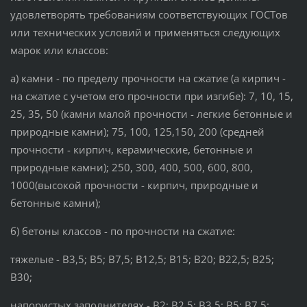
удовлетворять требованиям соответствующих ГОСТов
или технических условий и применяться следующих
марок или классов:
а) камни - по пределу прочности на сжатие (а кирпич -
на сжатие с учетом его прочности при изгибе): 7, 10, 15,
25, 35, 50 (камни малой прочности - легкие бетонные и
природные камни); 75, 100, 125,150, 200 (средней
прочности - кирпич, керамические, бетонные и
природные камни); 250, 300, 400, 500, 600, 800,
1000(высокой прочности - кирпич, природные и
бетонные камни);
б) бетоны классов - по прочности на сжатие:
тяжелые - В3,5; В5; В7,5; В12,5; В15; В20; В22,5; В25;
В30;
напористых заполнителях - В2; В2,5; В3,5; В5; В7,5;