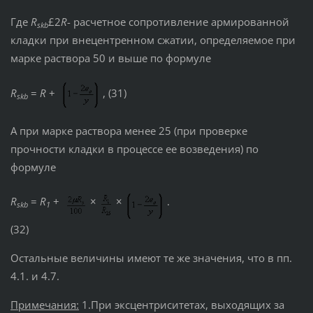
Где
R
£2
R
- расчетное сопротивление армированной
skb
кладки при внецентренном сжатии, определяемое при
марке раствора 50 и выше по формуле
R
=
R
+
, (31)
skb
А при марке раствора менее 25 (при проверке
прочности кладки в процессе ее возведения) по
формуле
R
=
R
+
×
×
.
skb
1
(32)
Остальные величины имеют те же значения, что в пп.
4.1. и 4.7.
Примечания:
1.При эксцентриситетах, выходящих за