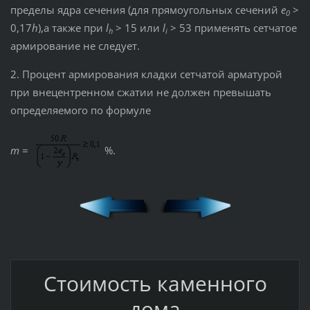
пределы ядра сечения (для прямоугольных сечений
е
>
0
0,17
h
),а также при
l
> 15 или
l
> 53 применять сетчатое
h
i
армирование не следует.
2. Процент армирования кладки сетчатой арматурой
при внецентренном сжатии не должен превышать
определяемого по формуле
m
=
%.
Стоимость каменного
дома