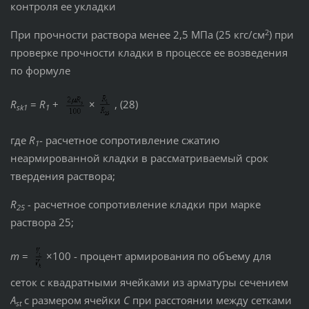
контроля ее укладки
2
При прочности раствора менее 2,5 МПа (25 кгс/см
) при
проверке прочности кладки в процессе ее возведения
по формуле
R
=
R
+
×
, (28)
sk
1
1
где
R
- расчетное сопротивление сжатию
1
неармированной кладки в рассматриваемый срок
твердения раствора;
R
-
расчетное сопротивление кладки при марке
25
раствора 25;
m
=
×100 - процент армирования по объему для
сеток с квадратными ячейками из арматуры сечением
A
с размером ячейки
С
при расстоянии между сетками
st