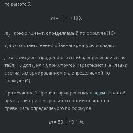
по высоте
S
.
m
=
×100,
m
- коэффициент, определяемый по формуле (16);
g
V
и
V
- соответственно объемы арматуры и кладки;
s
k
j
- коэффициент продольного изгиба, определяемый по
табл. 18 для
l
или
l
при упругой характеристике кладки
h
i
с сетчатым армированием
a
,
определяемой по
sk
формуле (4).
Примечания:
1.Процент армирования
кладки
сетчатой
арматурой при центральном сжатии не должен
превышать определяемого по формуле
m
= 50
³ 0,1 %.