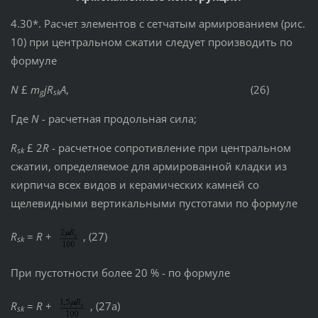
4.30*. Расчет элементов с сетчатым армированием (рис.
10) при центральном сжатии следует производить по
формуле
N
£
m
jR
A
, (26)
g
sk
Где
N -
расчетная продольная сила;
R
£ 2
R
- расчетное сопротивление при центральном
sk
сжатии, определяемое для армированной кладки из
кирпича всех видов и керамических камней со
щелевидными вертикальными пустотами по формуле
R
=
R
+
, (27)
sk
При пустотности более 20 % - по формуле
R
=
R
+
, (27а)
sk