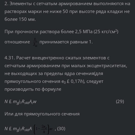
2. Элементы с сетчатым армированием выполняются на
растворах марки не ниже 50 при высоте ряда кладки не
более 150 мм.
2
При прочности раствора более 2,5 МПа (25 кгс/см
)
отношение
принимается равным 1.
4.31. Расчет внецентренно сжатых элементов с
сетчатым армированием при малых эксцентриситетах,
не выходящих за пределы ядра сечения(для
прямоугольного сечения е
£ 0,17
h
), следует
0
производить по формуле
N
£
m
j
R
A
w
(29)
g
1
skb
c
Или для прямоугольного сечения
N
£
m
j
R
A
, (30)
g
1
skb