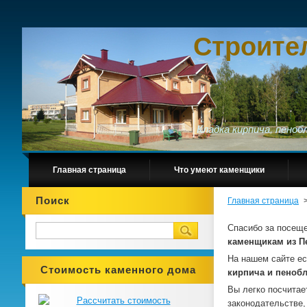
Строите
Кладка кирпича, пено
Главная страница
Что умеют каменщики
Поиск
Главная страница
Спасибо за посещ
каменщикам из П
На нашем сайте е
Стоимость каменного дома
кирпича и пеноб
Вы легко посчитае
законодательстве,