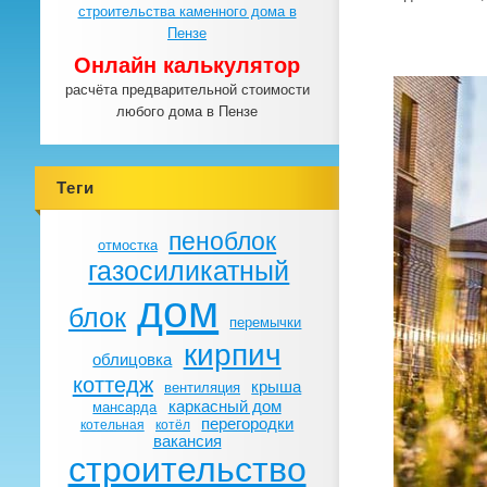
Онлайн калькулятор
расчёта предварительной стоимости
любого дома в Пензе
Теги
пеноблок
отмостка
газосиликатный
дом
блок
перемычки
кирпич
облицовка
коттедж
крыша
вентиляция
каркасный дом
мансарда
перегородки
котельная
котёл
вакансия
строительство