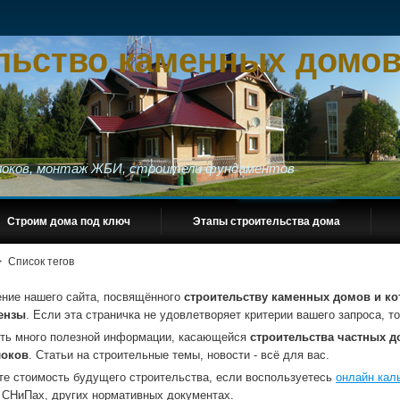
льство каменных домов
блоков, монтаж ЖБИ, строители фундаментов
Строим дома под ключ
Этапы строительства дома
>
Список тегов
ение нашего сайта, посвящённого
строительству каменных домов и ко
ензы
. Если эта страничка не удовлетворяет критерии вашего запроса, 
сть много полезной информации, касающейся
строительства частных до
локов
. Статьи на строительные темы, новости - всё для вас.
те стоимость будущего строительства, если воспользуетесь
онлайн кал
 СНиПах, других нормативных документах.