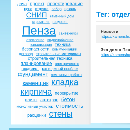
проект
проектирование
дача
цена
забор
отделка
цоколь
Тег: отде
СНИП
каменный дом
строители
геодезия
Пенза
Новости
сантехники
https://kamenshc
отопление
водоснабжение
техника
канализация
безопасности
коммуникации
Эко дом в Пен
договор
строительные материалы
https://kamensh
строительная техника
планирование
электричество
геодезист
коттеджный посёлок
фундамент
земляные работы
кладка
каменщик
кирпича
перекрытие
бетон
плиты
автокран
стоимость
монолитный участок
стены
расценки