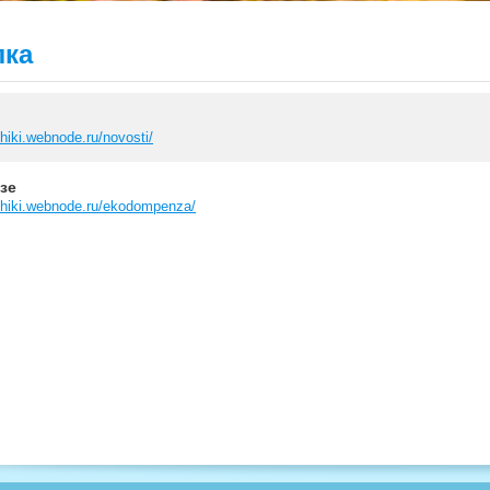
лка
hiki.webnode.ru/novosti/
зе
chiki.webnode.ru/ekodompenza/