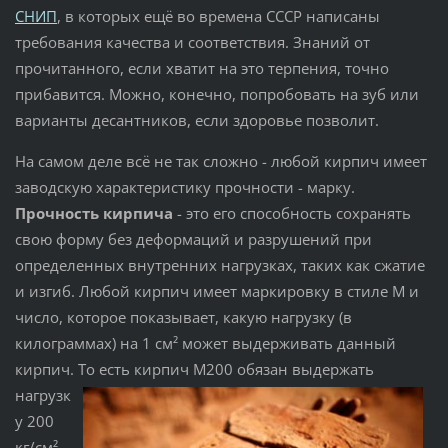
СНИП
, в которых ещё во времена СССР написаны
требования качества и соответствия. Знаний от
прочитанного, если хватит на это терпения, точно
прибавится. Можно, конечно, попробовать на зуб или
варианты десантников, если здоровье позволит.
На самом деле всё не так сложно - любой кирпич имеет
заводскую характеристику прочности - марку.
Прочность кирпича
- это его способность сохранять
свою форму без деформаций и разрушений при
определенных внутренних нагрузках, таких как сжатие
и изгиб. Любой кирпич имеет маркировку в стиле М и
число, которое показывает, какую нагрузку (в
килограммах) на 1 см² может выдерживать данный
кирпич. То есть кирпич М200
обязан выдержать
нагрузк
у 200
кг/см².