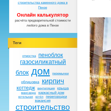
Онлайн калькулятор
расчёта предварительной стоимости
любого дома в Пензе
Теги
пеноблок
отмостка
газосиликатный
дом
блок
перемычки
кирпич
облицовка
коттедж
крыша
вентиляция
каркасный дом
мансарда
перегородки
котельная
котёл
вакансия
строительство