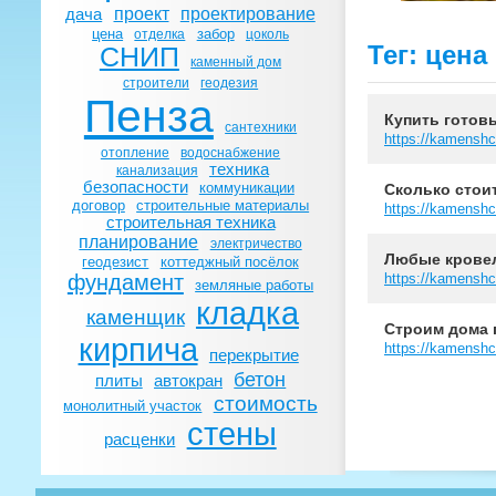
проект
проектирование
дача
цена
забор
отделка
цоколь
Тег: цена
СНИП
каменный дом
строители
геодезия
Пенза
Купить готовы
сантехники
https://kamenshc
отопление
водоснабжение
техника
канализация
безопасности
коммуникации
Сколько стоит
договор
строительные материалы
https://kamenshc
строительная техника
планирование
электричество
Любые кровел
геодезист
коттеджный посёлок
фундамент
https://kamenshc
земляные работы
кладка
каменщик
Строим дома 
кирпича
https://kamenshc
перекрытие
бетон
плиты
автокран
стоимость
монолитный участок
стены
расценки