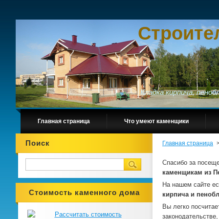
Строите
Кладка кирпича, пено
Главная страница
Что умеют каменщики
Поиск
Главная страница
Спасибо за посещ
каменщикам из П
На нашем сайте е
Стоимость каменного дома
кирпича и пеноб
Вы легко посчитае
законодательстве,