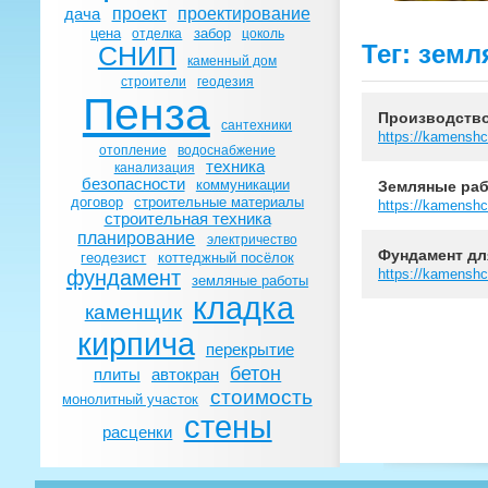
проект
проектирование
дача
цена
забор
отделка
цоколь
Тег: зем
СНИП
каменный дом
строители
геодезия
Пенза
Производство
сантехники
https://kamensh
отопление
водоснабжение
техника
канализация
безопасности
коммуникации
Земляные раб
договор
строительные материалы
https://kamenshc
строительная техника
планирование
электричество
Фундамент дл
геодезист
коттеджный посёлок
фундамент
https://kamensh
земляные работы
кладка
каменщик
кирпича
перекрытие
бетон
плиты
автокран
стоимость
монолитный участок
стены
расценки