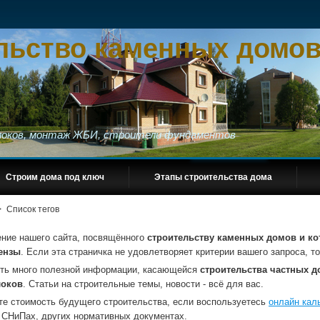
льство каменных домов
блоков, монтаж ЖБИ, строители фундаментов
Строим дома под ключ
Этапы строительства дома
>
Список тегов
ение нашего сайта, посвящённого
строительству каменных домов и ко
ензы
. Если эта страничка не удовлетворяет критерии вашего запроса, 
сть много полезной информации, касающейся
строительства частных до
локов
. Статьи на строительные темы, новости - всё для вас.
те стоимость будущего строительства, если воспользуетесь
онлайн кал
 СНиПах, других нормативных документах.