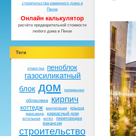
Онлайн калькулятор
расчёта предварительной стоимости
любого дома в Пензе
Теги
пеноблок
отмостка
газосиликатный
дом
блок
перемычки
кирпич
облицовка
коттедж
крыша
вентиляция
каркасный дом
мансарда
перегородки
котельная
котёл
вакансия
строительство