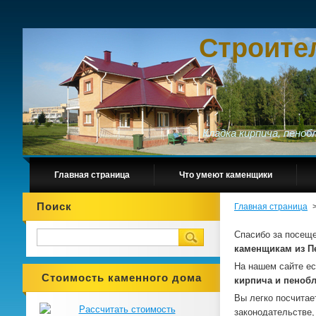
Строите
Кладка кирпича, пено
Главная страница
Что умеют каменщики
Поиск
Главная страница
Спасибо за посещ
каменщикам из П
На нашем сайте е
Стоимость каменного дома
кирпича и пеноб
Вы легко посчитае
законодательстве,