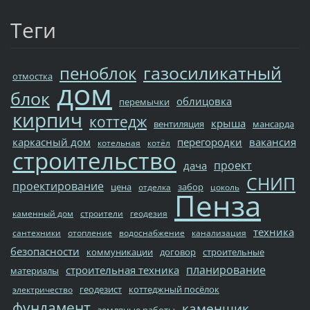
Теги
газосиликатный
пеноблок
отмостка
дом
блок
облицовка
перемычки
кирпич
коттедж
крыша
вентиляция
мансарда
каркасный дом
перегородки
вакансия
котельная
котёл
строительство
проект
дача
СНИП
проектирование
цена
забор
отделка
цоколь
Пенза
каменный дом
строители
геодезия
техника
сантехники
отопление
водоснабжение
канализация
безопасности
коммуникации
договор
строительные
планирование
строительная техника
материалы
геодезист
коттеджный посёлок
электричество
фундамент
каменщик