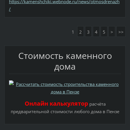
https://kamenshchiki.webnode.ru/news/otmosdrenazh
/
1
2
3
4
5
>
>>
Стоимость каменного
дома
Онлайн калькулятор
расчёта
предварительной стоимости любого дома в Пензе