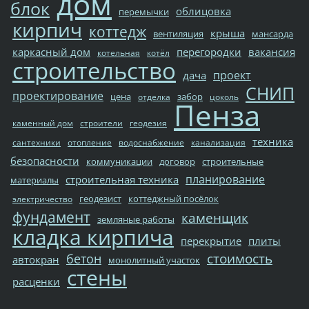
дом
блок
облицовка
перемычки
кирпич
коттедж
крыша
вентиляция
мансарда
каркасный дом
перегородки
вакансия
котельная
котёл
строительство
проект
дача
СНИП
проектирование
цена
забор
отделка
цоколь
Пенза
каменный дом
строители
геодезия
техника
сантехники
отопление
водоснабжение
канализация
безопасности
коммуникации
договор
строительные
планирование
строительная техника
материалы
геодезист
коттеджный посёлок
электричество
фундамент
каменщик
земляные работы
кладка кирпича
перекрытие
плиты
стоимость
бетон
автокран
монолитный участок
стены
расценки