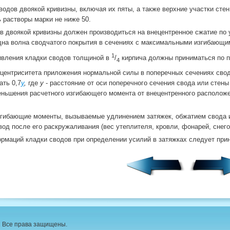
сводов двоякой кривизны, включая их пяты, а также верхние участки сте
 растворы марки не ниже 50.
ов двоякой кривизны должен производиться на внецентренное сжатие по 
дна волна сводчатого покрытия в сечениях с максимальными изгибающи
1
ивления кладки сводов толщиной в
/
кирпича должны приниматься по п.
4
сцентриситета приложения нормальной силы в поперечных сечениях сводо
ать 0,7
у
,
где
у
- расстояние от оси поперечного сечения свода или стены
ньшения расчетного изгибающего момента от внецентренного расположе
згибающие моменты, вызываемые удлинением затяжек, обжатием свода и 
д после его раскружаливания (вес утеплителя, кровли, фонарей, снегово
рмаций кладки сводов при определении усилий в затяжках следует прин
1 Все права защищены.