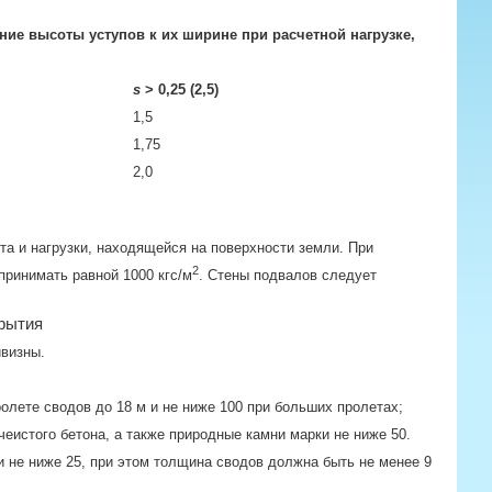
ие высоты уступов к их ширине при расчетной нагрузке,
s
> 0,25 (2,5)
1,5
1,75
2,0
та и нагрузки, находящейся на поверхности земли. При
2
принимать равной 1000 кгс/м
. Стены подвалов следует
рытия
ивизны.
олете сводов до 18 м и не ниже 100 при больших пролетах;
чеистого бетона, а также природные камни марки не ниже 50.
 не ниже 25, при этом толщина сводов должна быть не менее 9