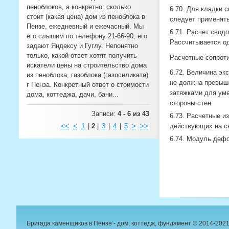
пеноблоков, а конкретно: сколько
6.70. Для кладки 
стоит (какая цена) дом из пеноблока в
следует применять
Пензе, ежедневный и ежечасный. Мы
6.71. Расчет свод
его слышим по телефону 21-66-90, его
Рассчитывается о
задают Яндексу и Гуглу. Непонятно
только, какой ответ хотят получить
Расчетные сопрот
искатели цены на строительство дома
6.72. Величина эк
из пеноблока, газоблока (газосиликата)
не должна превыш
г Пенза. Конкретный ответ о стоимости
затяжками для уме
дома, коттеджа, дачи, бани...
стороны стен.
Записи:
4 - 6 из 43
6.73. Расчетные и
<<
<
1
|
2
|
3
|
4
|
5
>
>>
действующих на сво
6.74. Модуль дефо
Бригада каменщиков в Пензе - дом, коттедж, фундамент © 2014-202