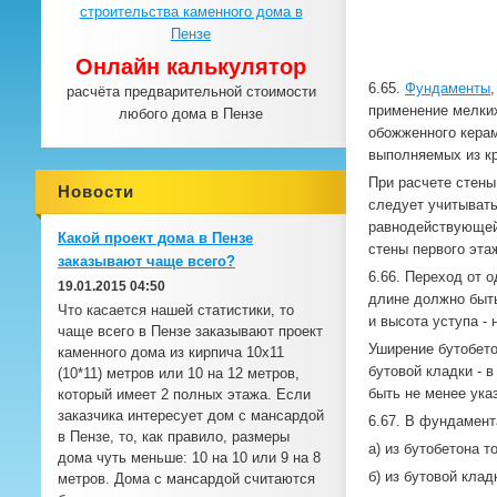
Онлайн калькулятор
6.65.
Фундаменты
расчёта предварительной стоимости
применение мелких
любого дома в Пензе
обожженного керам
выполняемых из кр
При расчете стены
Новости
следует учитыват
равнодействующей
Какой проект дома в Пензе
стены первого эта
заказывают чаще всего?
6.66. Переход от 
19.01.2015 04:50
длине должно быть 
Что касается нашей статистики, то
и высота уступа - 
чаще всего в Пензе заказывают проект
Уширение бутобето
каменного дома из кирпича 10х11
бутовой кладки - 
(10*11) метров или 10 на 12 метров,
быть не менее указ
который имеет 2 полных этажа. Если
заказчика интересует дом с мансардой
6.67. В фундамент
в Пензе, то, как правило, размеры
а) из бутобетона 
дома чуть меньше: 10 на 10 или 9 на 8
б) из бутовой кла
метров. Дома с мансардой считаются