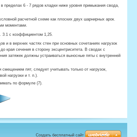
н в пределах 6 - 7 рядов кладки ниже уровня примыкания свода,
условной расчетной схеме как плоских двух шарнирных арок.
ми моментами.
 3.1 с коэффициентом 1,25.
в и в верхних частях стен при основных сочетаниях нагрузок
 до края сечения в сторону эксцентриситета. В сводах с
ния затяжек должны устраиваться выносные пяты с внутренней
смещением пят, следует учитывать только от нагрузок,
й нагрузки и т. п.).
имать по формуле (7).
Создать бесплатный сайт