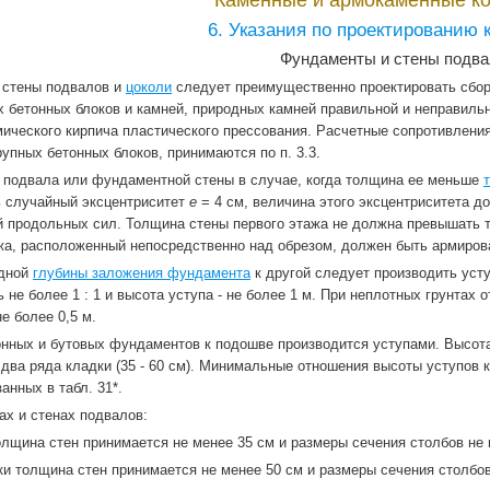
Каменные и армокаменные ко
6. Указания по проектированию 
Фундаменты и стены подва
, стены подвалов и
цоколи
следует преимущественно проектировать сбор
 бетонных блоков и камней, природных камней правильной и неправильн
ического кирпича пластического прессования. Расчетные сопротивлени
упных бетонных блоков, принимаются по п. 3.3.
 подвала или фундаментной стены в случае, когда толщина ее меньше
ь случайный эксцентриситет
е
= 4 см, величина этого эксцентриситета 
 продольных сил. Толщина стены первого этажа не должна превышать т
жа, расположенный непосредственно над обрезом, должен быть армирован
одной
глубины заложения фундамента
к другой следует производить усту
не более 1 : 1 и высота уступа - не более 1 м. При неплотных грунтах 
не более 0,5 м.
нных и бутовых фундаментов к подошве производится уступами. Высота 
в два ряда кладки (35 - 60 см). Минимальные отношения высоты уступо
анных в табл. 31*.
ах и стенах подвалов:
толщина стен принимается не менее 35 см и размеры сечения столбов не 
дки толщина стен принимается не менее 50 см и размеры сечения столбов