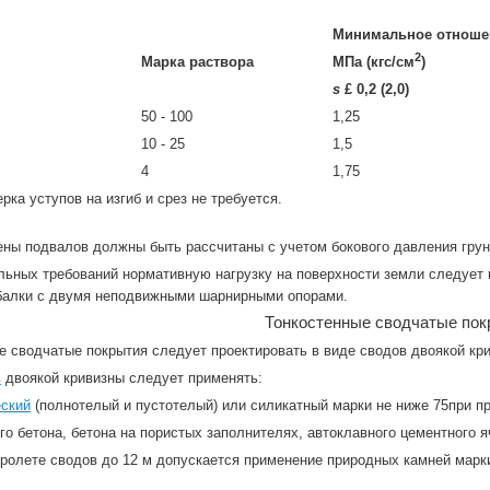
Минимальное отношен
2
Марка раствора
МПа (кгс/см
)
s
£ 0,2 (2,0)
50 - 100
1,25
10 - 25
1,5
4
1,75
рка уступов на изгиб и срез не требуется.
ены подвалов должны быть рассчитаны с учетом бокового давления грун
льных требований нормативную нагрузку на поверхности земли следует 
 балки с двумя неподвижными шарнирными опорами.
Тонкостенные сводчатые пок
ые сводчатые покрытия следует проектировать в виде сводов двоякой кр
в
двоякой кривизны следует применять:
еский
(полнотелый и пустотелый) или силикатный марки не ниже 75при пр
ого бетона, бетона на пористых заполнителях, автоклавного цементного я
ролете сводов до 12 м допускается применение природных камней марки