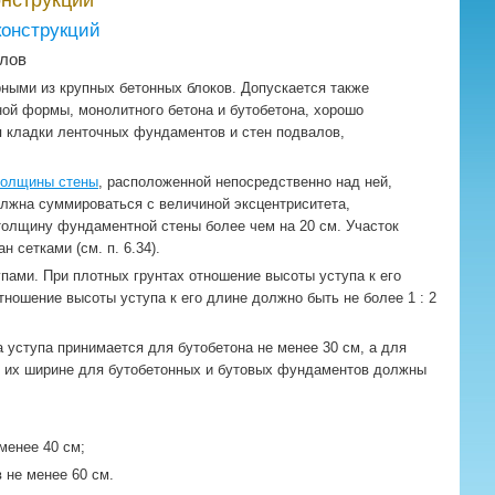
нструкции
конструкций
лов
ными из крупных бетонных блоков. Допускается также
ой формы, монолитного бетона и бутобетона, хорошо
я кладки ленточных фундаментов и стен подвалов,
толщины стены
, расположенной непосредственно над ней,
должна суммироваться с величиной эксцентриситета,
олщину фундаментной стены более чем на 20 см. Участок
 сетками (см. п. 6.34).
пами. При плотных грунтах отношение высоты уступа к его
отношение высоты уступа к его длине должно быть не более 1 : 2
уступа принимается для бутобетона не менее 30 см, а для
в к их ширине для бутобетонных и бутовых фундаментов должны
менее 40 см;
 не менее 60 см.