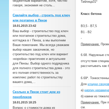
бюджетным вариантом, хотя, честно
Таблица31*
говоря, экономия не столь...
Класс бетона
Сделайте выбор - строить под ключ
или поэтапно в Пензе
18.01.2015 23:42
В3,5 - В7,5
Ваш выбор - строительство под ключ
В1 - В2
или поэтапное строительство дома,
-
коттеджа в г Пенза, а мы выполним
Примечание.
Прове
Ваше пожелание. Мы всегда уважаем
выбор наших заказчиков, но
строительство под ключ или вариант
6.68. Наружные ст
«коробка» практичнее и актуальнее
отсутствии специа
для Пензы. Выбор одного подрядчика
рассчитывать как
для полного строительства дома - это
его полная ответственность за
комплекс работ по строительству
6.69*. Тонкостенн
вашего дома,...
Для
кладки сводо
а)
кирпич керамич
Сколько в Пензе стоит дом из
б) камни из тяжел
пеноблоков
Примечание.
При п
18.01.2015 18:25
см.
Вопрос о стоимости дома из