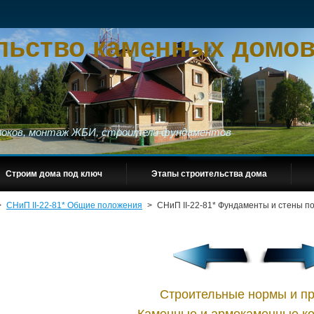
льство каменных домов
блоков, монтаж ЖБИ, строители фундаментов
Строим дома под ключ
Этапы строительства дома
>
СНиП II-22-81* Общие положения
>
СНиП II-22-81* Фундаменты и стены п
Строительные нормы и п